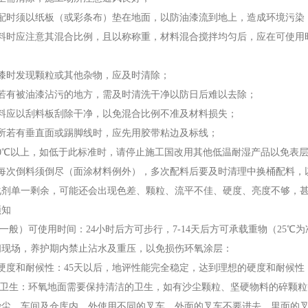
时须以纸板（或彩条布）垫在地面，以防油漆流到地上，造成环境污染
时应注意其混合比例，且以称称重，材料混合搅拌均匀后，应在可使用
时发现颗粒或其他杂物，应及时清除；
有被油漆沾污的地方，需及时清洗干净以防日后难以去除；
应以刮料板刮除干净，以免混合比例不准及材料损失；
若有垂直面或踢脚线时，应先用胶带粘边及标线；
0℃以上，如低于此标准时，请停止施工国改用其他低温耐湿产品以免表
次倒料须倒尽（面涂材料例外），多次配料后要及时清理中换桶配料，
化剂单一剩余，可能还会出现色差、颗粒、流平不佳、硬度、亮度不够，
知
般）可使用时间：24小时后方可步行，7-14天后方可承载重物（25
闭现场，养护期内禁止沾水及重压，以免损伤环氧涂层：
度和耐候性：45天以后，地评性能完全稳定，达到理想的硬度和耐候性
卫生：环氧地面需要保持清洁的卫生，如有沙尘颗粒、坚硬物料的碎颗粒
沙尘，车间及仓库内、外使用不同的叉车，外面的叉车不要进去，里面的