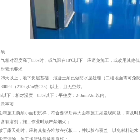
项
相对湿度高于85%时，或气温在10℃以下，应避免施工，或改用其他低
对素地要求
8天以上，地下负层基础，混凝土须已做防水层处理（二楼地面需可免
Psi（210kgf/m或C25）以上，且无空鼓。
下；相对湿度：85%以下；平整度：2-3mm/2m以内。
意事项
积施工前须小面积试样，符合要求后再大面积施工如发现问题，需及时
有溶剂，施工作业时须严禁烟火；
于露天处时，应将其整齐堆放在托板上，并以胶布覆盖，以免材料进水
需清除，施工场所注意通风良好；