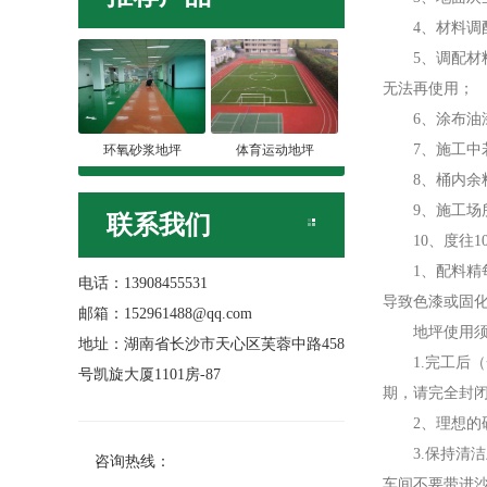
4、材料调配
5、调配材料
无法再使用；
6、涂布油漆
7、施工中若
环氧砂浆地坪
体育运动地坪
8、桶内余料
9、施工场所
联系我们
10、度往1
1、配料精每
电话：13908455531
导致色漆或固
邮箱：152961488@qq.com
地坪使用须
地址：湖南省长沙市天心区芙蓉中路458
1.完工后（一
号凯旋大厦1101房-87
期，请完全封
2、理想的硬
3.保持清洁
咨询热线：
车间不要带进