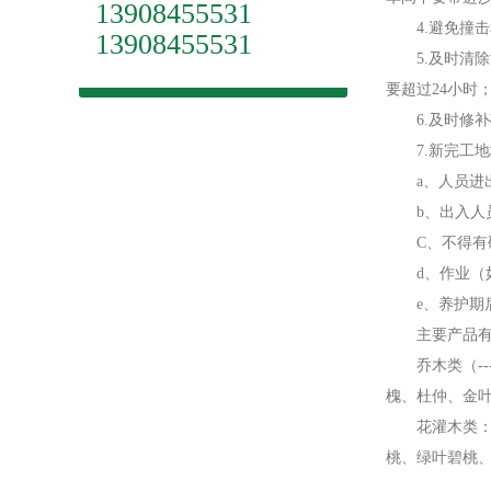
13908455531
4.避免撞击
13908455531
5.及时清除
要超过24小时
6.及时修补
7.新完工地
a、人员进出
b、出入人员
C、不得有硬
d、作业（如
e、养护期后
主要产品有
乔木类（---
槐、杜仲、金
花灌木类：西
桃、绿叶碧桃