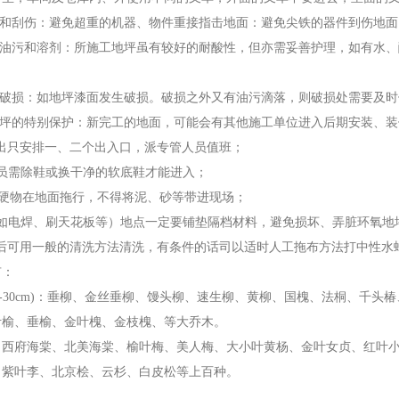
和刮伤：避免超重的机器、物件重接指击地面：避免尖铁的器件到伤地面
油污和溶剂：所施工地坪虽有较好的耐酸性，但亦需妥善护理，如有水、
；
破损：如地坪漆面发生破损。破损之外又有油污滴落，则破损处需要及时
坪的特别保护：新完工的地面，可能会有其他施工单位进入后期安装、装
只安排一、二个出入口，派专管人员值班；
需除鞋或换干净的软底鞋才能进入；
物在地面拖行，不得将泥、砂等带进现场；
电焊、刷天花板等）地点一定要铺垫隔档材料，避免损坏、弄脏环氧地
可用一般的清洗方法清洗，有条件的话司以适时人工拖布方法打中性水
：
30cm)：垂柳、金丝垂柳、馒头柳、速生柳、黄柳、国槐、法桐、千头
叶榆、垂榆、金叶槐、金枝槐、等大乔木。
府海棠、北美海棠、榆叶梅、美人梅、大小叶黄杨、金叶女贞、红叶小
、紫叶李、北京桧、云杉、白皮松等上百种。