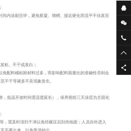
；
在
时间内涂刷完毕，避免胶凝、增稠、接近硬化而流平不佳甚至
微
139
TO
层发粘、不干或发白；
以免配料桶粘附材料过多，而影响配料面量比的准确性否则会
甚至不干等诸多不良现象发生。
℃为准，低温开放时间需适度延长），保养期前三天涂层为主固化
：
等，需及时清扫干净以免经碾压后刮伤地面；人员自外进入
叉车不要出来，以免带进砂尘。