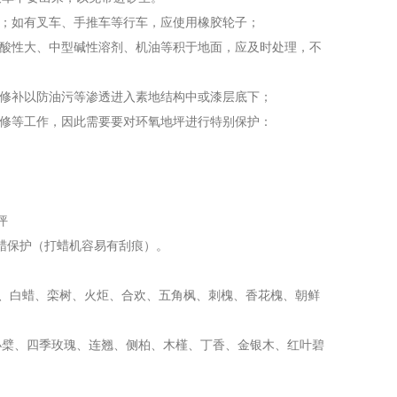
；如有叉车、手推车等行车，应使用橡胶轮子；
酸性大、中型碱性溶剂、机油等积于地面，应及时处理，不
修补以防油污等渗透进入素地结构中或漆层底下；
修等工作，因此需要要对环氧地坪进行特别保护：
坪
蜡保护（打蜡机容易有刮痕）。
椿、白蜡、栾树、火炬、合欢、五角枫、刺槐、香花槐、朝鲜
檗、四季玫瑰、连翘、侧柏、木槿、丁香、金银木、红叶碧